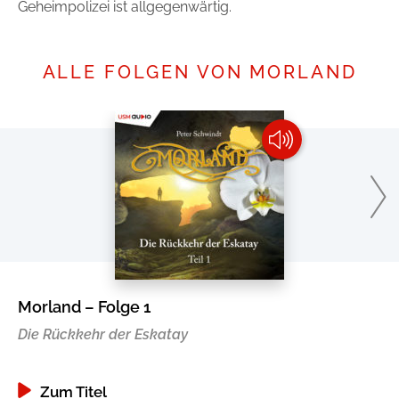
Geheimpolizei ist allgegenwärtig.
Handel
Ratgeber und Sachbuch
ALLE FOLGEN VON MORLAND
Reihen
Presse
Blogger und Influencer
Autorinnen und Autoren
Morland – Folge 1
Mo
Man sieht sich
Die Rückkehr der Eskatay
Di
Zum Titel
Zum Titel