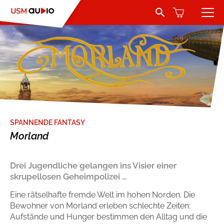
Search Button
Search
for:
Hörbücher
Belletristik
Autoren
Jugend und Young Adult
Sprecher
SPANNENDE FANTASY
Romance by heartroom
Verlag
Morland
Über USM Audio
Kinder
Drei Jugendliche gelangen ins Visier einer
skrupellosen Geheimpolizei …
Kontakt
Krimi und Thriller
Eine rätselhafte fremde Welt im hohen Norden. Die
Bewohner von Morland erleben schlechte Zeiten:
Jobs
Abenteuer & Wissen
Aufstände und Hunger bestimmen den Alltag und die