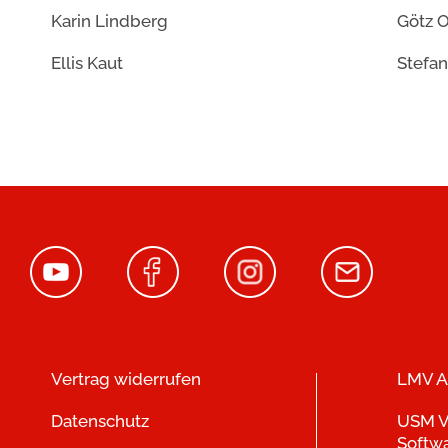
Karin Lindberg
Götz O
Ellis Kaut
Stefan
Vertrag widerrufen
LMV A
Datenschutz
USM V
Softw