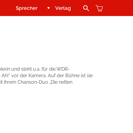
Sprecher
Verlag
Search Button
Jugend und Young Adult
Kontakt
Kinder
Handel
Abenteuer & Wissen
Blogger und Influencer
lerin und steht u.a. für die WDR-
h!“ vor der Kamera. Auf der Bühne ist sie
Reihen
it ihrem Chanson-Duo „Die netten