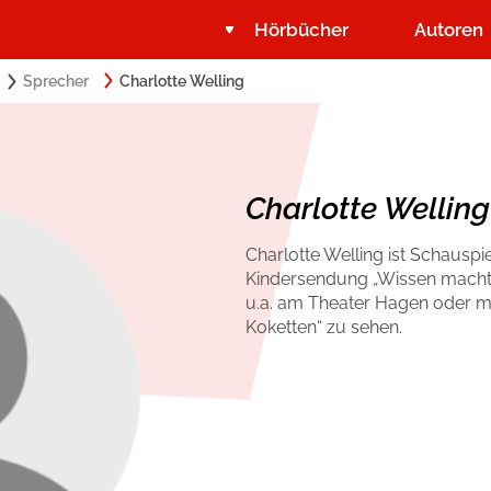
Hörbücher
Autoren
Search
Sprecher
Charlotte Welling
Suchbegriff eingeben:
for:
Belletristik
Über USM Audio
Romance by heartroom
Jobs
Charlotte Welling
Krimi und Thriller
Presse
Charlotte Welling ist Schauspie
Kindersendung „Wissen macht A
Ratgeber und Sachbuch
Autorinnen und Autoren
u.a. am Theater Hagen oder m
Koketten“ zu sehen.