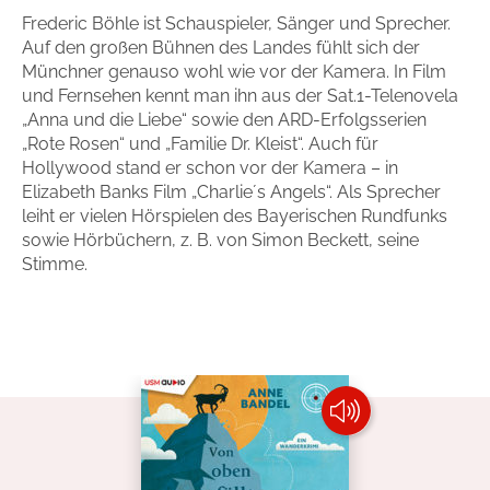
Frederic Böhle ist Schauspieler, Sänger und Sprecher.
Handel
Ratgeber und Sachbuch
Auf den großen Bühnen des Landes fühlt sich der
Münchner genauso wohl wie vor der Kamera. In Film
Reihen
Presse
und Fernsehen kennt man ihn aus der Sat.1-Telenovela
„Anna und die Liebe“ sowie den ARD-Erfolgsserien
„Rote Rosen“ und „Familie Dr. Kleist“. Auch für
Blogger und Influencer
Hollywood stand er schon vor der Kamera – in
Elizabeth Banks Film „Charlie´s Angels“. Als Sprecher
Autorinnen und Autoren
leiht er vielen Hörspielen des Bayerischen Rundfunks
sowie Hörbüchern, z. B. von Simon Beckett, seine
Stimme.
Man sieht sich
Zum Titel