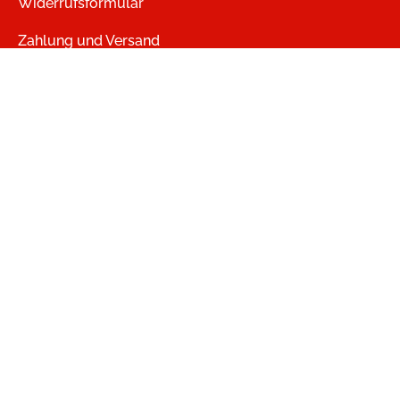
Widerrufsformular
Zahlung und Versand
Vertrag widerrufen
Datenschutz
Jobs
heartroom
LMV Audio
USM Verlag - Games, Apps, Software
headroom