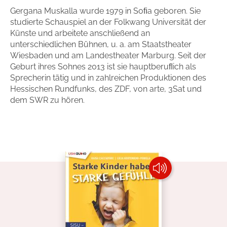
Gergana Muskalla wurde 1979 in Soﬁa geboren. Sie
Handel
Ratgeber und Sachbuch
studierte Schauspiel an der Folkwang Universität der
Künste und arbeitete anschließend an
Reihen
Presse
unterschiedlichen Bühnen, u. a. am Staatstheater
Wiesbaden und am Landestheater Marburg. Seit der
Geburt ihres Sohnes 2013 ist sie hauptberuﬂich als
Blogger und Influencer
Sprecherin tätig und in zahlreichen Produktionen des
Hessischen Rundfunks, des ZDF, von arte, 3Sat und
Autorinnen und Autoren
dem SWR zu hören.
Man sieht sich
Zum Titel