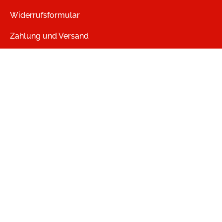
Widerrufsformular
Zahlung und Versand
Vertrag widerrufen
Datenschutz
Jobs
heartroom
LMV Audio
USM Verlag - Games, Apps, Software