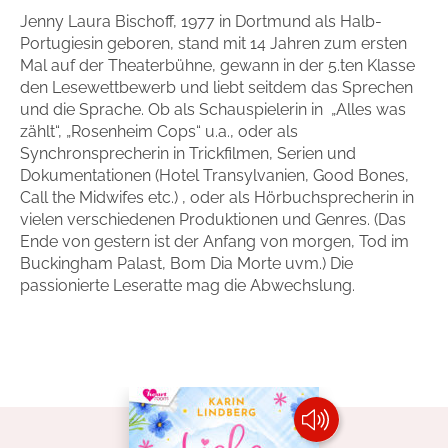
Jenny Laura Bischoff, 1977 in Dortmund als Halb-
Handel
Ratgeber und Sachbuch
Portugiesin geboren, stand mit 14 Jahren zum ersten
Mal auf der Theaterbühne, gewann in der 5.ten Klasse
Reihen
Presse
den Lesewettbewerb und liebt seitdem das Sprechen
und die Sprache. Ob als Schauspielerin in „Alles was
zählt“, „Rosenheim Cops“ u.a., oder als
Blogger und Influencer
Synchronsprecherin in Trickfilmen, Serien und
Dokumentationen (Hotel Transylvanien, Good Bones,
Autorinnen und Autoren
Call the Midwifes etc.) , oder als Hörbuchsprecherin in
vielen verschiedenen Produktionen und Genres. (Das
Ende von gestern ist der Anfang von morgen, Tod im
Buckingham Palast, Bom Dia Morte uvm.) Die
passionierte Leseratte mag die Abwechslung.
Man sieht sich
Zum Titel