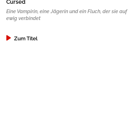
Cursed
Ki
Gib dem Monster keine Schokolade
Eine Vampirin, eine Jägerin und ein Fluch, der sie auf
ewig verbindet
Indigo Wild - Folge 1
Zum Titel
Zum Titel