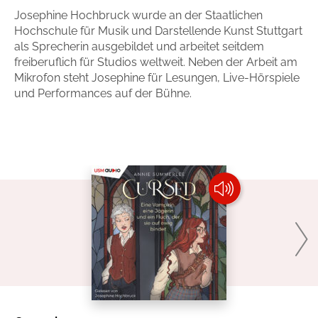
Josephine Hochbruck wurde an der Staatlichen
Handel
Ratgeber und Sachbuch
Hochschule für Musik und Darstellende Kunst Stuttgart
als Sprecherin ausgebildet und arbeitet seitdem
Reihen
Presse
freiberuflich für Studios weltweit. Neben der Arbeit am
Mikrofon steht Josephine für Lesungen, Live-Hörspiele
und Performances auf der Bühne.
Blogger und Influencer
Autorinnen und Autoren
Man sieht sich
Zum Titel