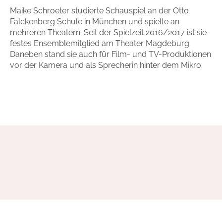
Maike Schroeter studierte Schauspiel an der Otto
Handel
Ratgeber und Sachbuch
Falckenberg Schule in München und spielte an
mehreren Theatern. Seit der Spielzeit 2016/2017 ist sie
Reihen
Presse
festes Ensemblemitglied am Theater Magdeburg.
Daneben stand sie auch für Film- und TV-Produktionen
vor der Kamera und als Sprecherin hinter dem Mikro.
Blogger und Influencer
Autorinnen und Autoren
Man sieht sich
Zum Titel