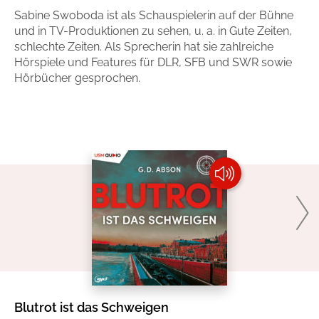
Sabine Swoboda ist als Schauspielerin auf der Bühne
Handel
Ratgeber und Sachbuch
und in TV-Produktionen zu sehen, u. a. in Gute Zeiten,
schlechte Zeiten. Als Sprecherin hat sie zahlreiche
Reihen
Presse
Hörspiele und Features für DLR, SFB und SWR sowie
Hörbücher gesprochen.
Blogger und Influencer
Autorinnen und Autoren
Man sieht sich
Zum Titel
Blutrot ist das Schweigen
To