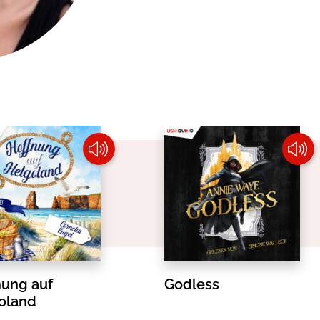
okolade
nung auf
Godless
oland