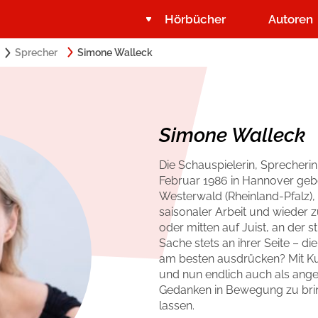
Hörbücher
Autoren
Search
Sprecher
Simone Walleck
Suchbegriff eingeben:
for:
Belletristik
Über USM Audio
Romance by heartroom
Jobs
Simone Walleck
Krimi und Thriller
Presse
Die Schauspielerin, Sprecher
Februar 1986 in Hannover ge
Ratgeber und Sachbuch
Autorinnen und Autoren
Westerwald (Rheinland-Pfalz),
saisonaler Arbeit und wieder 
oder mitten auf Juist, an der 
Sache stets an ihrer Seite – di
am besten ausdrücken? Mit Kun
und nun endlich auch als ang
Gedanken in Bewegung zu bri
lassen.