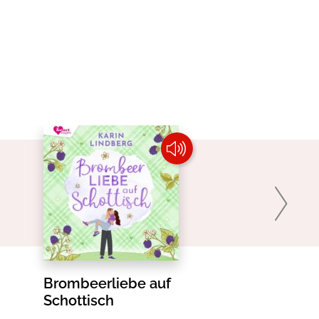
Brombeerliebe auf
Küss mich,
Schottisch
Traumtänze