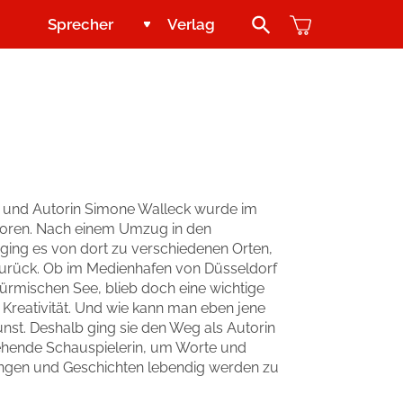
Sprecher
Verlag
Search Button
Jugend und Young Adult
Kontakt
Kinder
Handel
Abenteuer & Wissen
Blogger und Influencer
in und Autorin Simone Walleck wurde im
boren. Nach einem Umzug in den
Reihen
 ging es von dort zu verschiedenen Orten,
zurück. Ob im Medienhafen von Düsseldorf
stürmischen See, blieb doch eine wichtige
e Kreativität. Und wie kann man eben jene
st. Deshalb ging sie den Weg als Autorin
ehende Schauspielerin, um Worte und
ngen und Geschichten lebendig werden zu